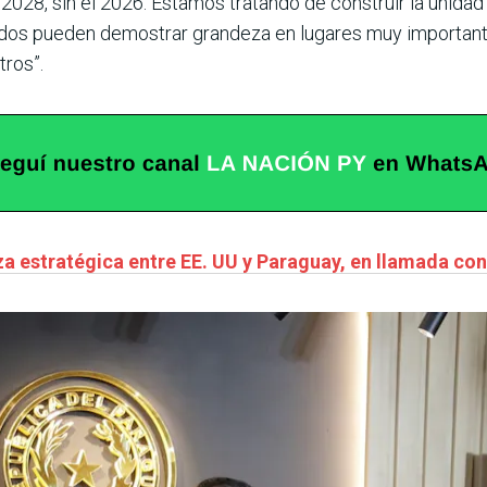
 2028, sin el 2026. Estamos tratando de construir la unida
idos pueden demostrar grandeza en lugares muy importan
tros”.
za estratégica entre EE. UU y Paraguay, en llamada co