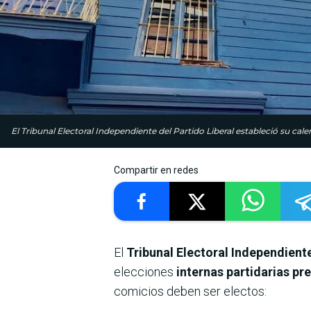
El Tribunal Electoral Independiente del Partido Liberal estableció su cale
Compartir en redes
El
Tribunal Electoral Independiente
elecciones
internas partidarias pr
comicios deben ser electos: