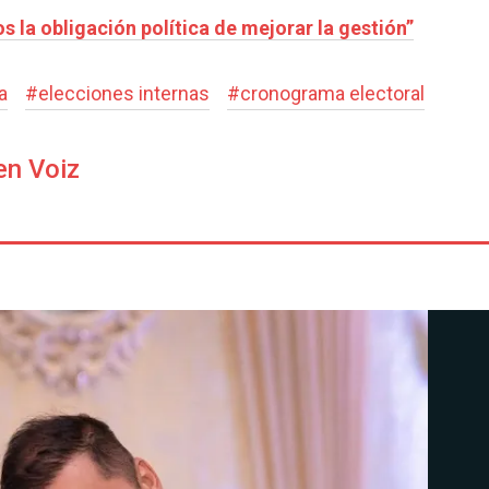
 la obligación política de mejorar la gestión”
a
#
elecciones internas
#
cronograma electoral
en Voiz