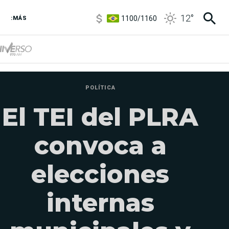
1100
/
1160
12
°
3,8
/
4
:MÁS
6850
/
7200
5900
/
5960
POLÍTICA
El TEI del PLRA
convoca a
elecciones
internas