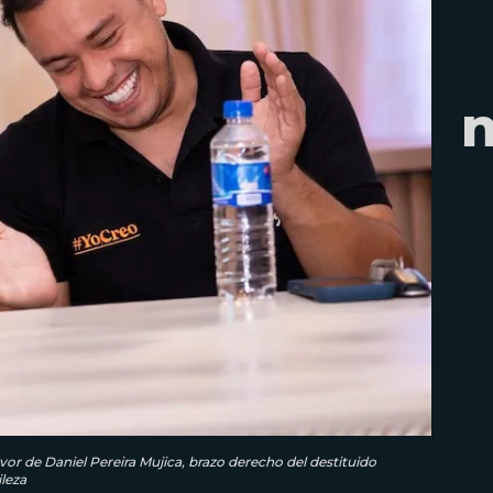
or de Daniel Pereira Mujica, brazo derecho del destituido
leza