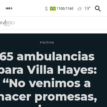
1100
/
1160
19
°
3,8
/
4
:MÁS
6850
/
7200
5900
/
5960
POLÍTICA
65 ambulancias
para Villa Hayes:
“No venimos a
hacer promesas,