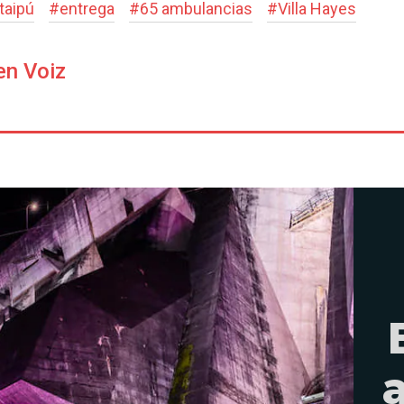
Itaipú
#
entrega
#
65 ambulancias
#
Villa Hayes
en Voiz