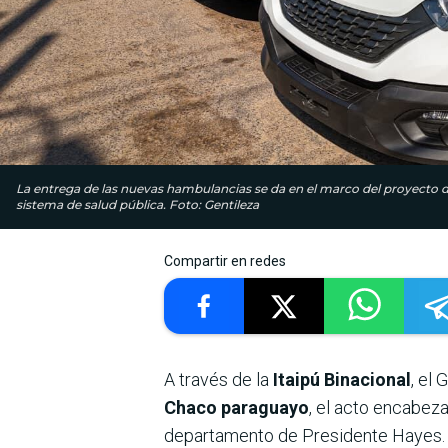
La entrega de las nuevas hambulancias se da en el marco del proyecto de
sistema de salud pública. Foto: Gentileza
Compartir en redes
A través de la
Itaipú Binacional
, el
Chaco paraguayo
, el acto encabeza
departamento de Presidente Hayes.