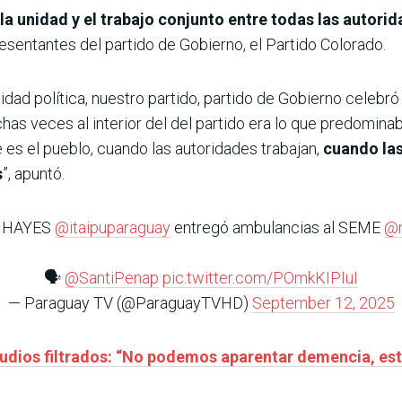
 la unidad y el trabajo conjunto entre todas las autori
resentantes del partido de Gobierno, el Partido Colorado.
idad política, nuestro partido, partido de Gobierno celebró
as veces al interior del del partido era lo que predominab
 es el pueblo, cuando las autoridades trabajan,
cuando las
s
”, apuntó.
A HAYES
@itaipuparaguay
entregó ambulancias al SEME
@
🗣️
@SantiPenap
pic.twitter.com/POmkKIPIuI
— Paraguay TV (@ParaguayTVHD)
September 12, 2025
audios filtrados: “No podemos aparentar demencia, es