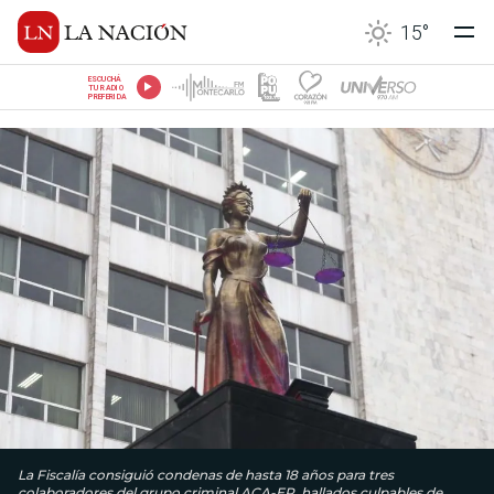
15
°
ESCUCHÁ
TU RADIO
PREFERIDA
La Fiscalía consiguió condenas de hasta 18 años para tres
colaboradores del grupo criminal ACA-EP, hallados culpables de