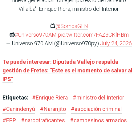
nueva generación. Un ejemplo es lo de Danielito
Villalba", Enrique Riera, ministro del Interior.
📺
@SomosGEN
📻
#Universo970AM
pic.twitter.com/FAZ3CKlHBm
— Universo 970 AM (@Universo970py)
July 24, 2026
Te puede interesar: Diputada Vallejo respalda
gestión de Fretes: “Este es el momento de salvar al
IPS”
Etiquetas:
#
Enrique Riera
#
ministro del Interior
#
Canindenyú
#
Naranjito
#
asociación criminal
#
EPP
#
narcotraficantes
#
campesinos armados