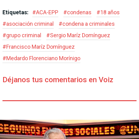
Etiquetas:
#
ACA-EPP
#
condenas
#
18 años
#
asociación criminal
#
condena a criminales
#
grupo criminal
#
Sergio Maríz Domínguez
#
Francisco Maríz Domínguez
#
Medardo Florenciano Morínigo
Déjanos tus comentarios en Voiz