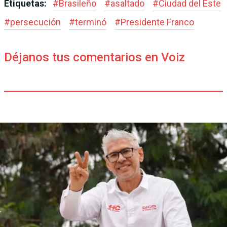
Etiquetas:
#
Brasileño
#
asaltado
#
Ciudad del Este
#
persecución
#
terminó
#
Presidente Franco
Déjanos tus comentarios en Voiz