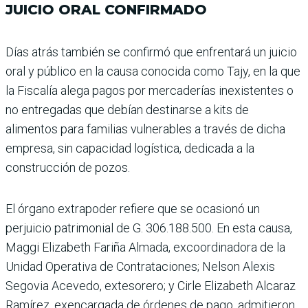
JUICIO ORAL CONFIRMADO
Días atrás también se con­firmó que enfrentará un juicio
oral y público en la causa conocida como Tajy, en la que
la Fiscalía alega pagos por mercaderías inexistentes o
no entrega­das que debían destinarse a kits de
alimentos para fami­lias vulnerables a través de dicha
empresa, sin capaci­dad logística, dedicada a la
construcción de pozos.
El órgano extrapoder refiere que se ocasionó un
perjuicio patrimonial de G. 306.188.500. En esta causa,
Maggi Elizabeth Fariña Almada, excoordi­nadora de la
Unidad Opera­tiva de Contrataciones; Nel­son Alexis
Segovia Acevedo, extesorero; y Cirle Eliza­beth Alcaraz
Ramírez, exen­cargada de órdenes de pago, admitieron