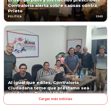
El tiempo pasa y los hechos prescriben:
Contraloría alerta sobre causas contra
Prieto
334D
POLÍTICA
Al igual que ediles, Contraloría
Ciudadana teme que préstamo sea
usado para Pereira Mujica
Cargar más noticias
339D
POLÍTICA