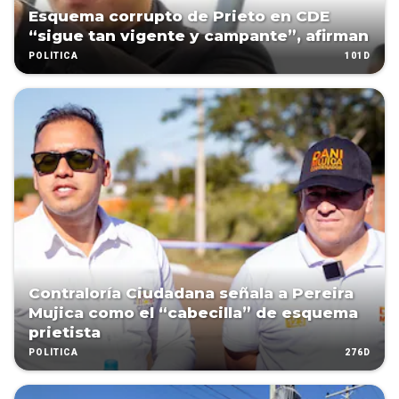
Esquema corrupto de Prieto en CDE
“sigue tan vigente y campante”, afirman
101D
POLÍTICA
Contraloría Ciudadana señala a Pereira
Mujica como el “cabecilla” de esquema
prietista
276D
POLÍTICA