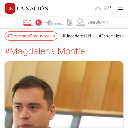
27
°
ESCUCHÁ
TU RADIO
PREFERIDA
#TerremotoEnVenezuela
#Hacedores LN
#Especiales LN
#Magdalena Montiel