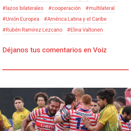
#
lazos bilaterales
#
cooperación
#
multilateral
#
Unión Europea
#
América Latina y el Caribe
#
Rubén Ramírez Lezcano
#
Elina Valtonen
Déjanos tus comentarios en Voiz