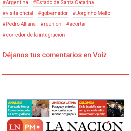
#
Argentina
#
Estado de Santa Catarina
#
visita oficial
#
gobernador
#
Jorginho Mello
#
Pedro Alliana
#
reunión
#
acortar
#
corredor de la integración
Déjanos tus comentarios en Voiz