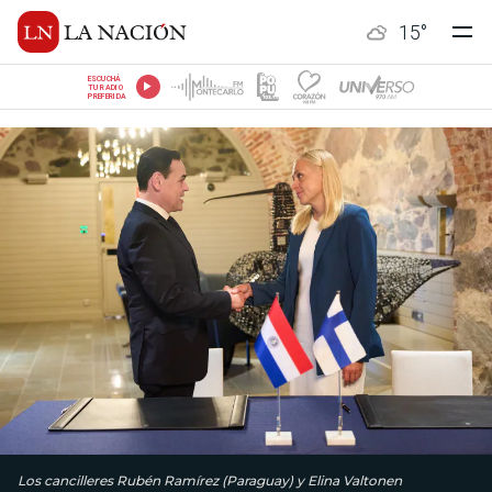
15
°
ESCUCHÁ
TU RADIO
PREFERIDA
Los cancilleres Rubén Ramírez (Paraguay) y Elina Valtonen