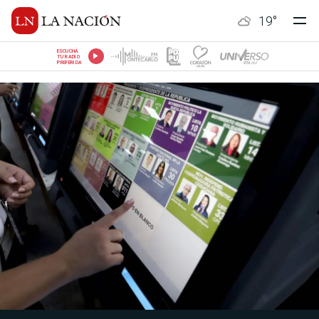
19
°
ESCUCHÁ
TU RADIO
PREFERIDA