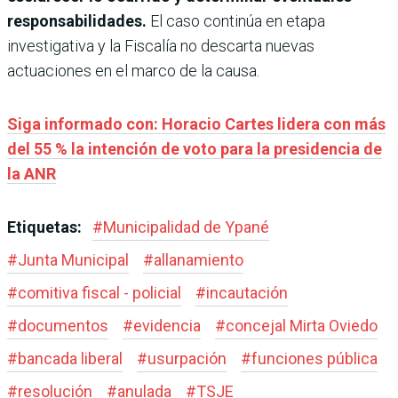
responsabilidades.
El caso continúa en etapa
investigativa y la Fiscalía no descarta nuevas
actuaciones en el marco de la causa.
Siga informado con: Horacio Cartes lidera con más
del 55 % la intención de voto para la presidencia de
la ANR
Etiquetas:
#
Municipalidad de Ypané
#
Junta Municipal
#
allanamiento
#
comitiva fiscal - policial
#
incautación
#
documentos
#
evidencia
#
concejal Mirta Oviedo
#
bancada liberal
#
usurpación
#
funciones pública
#
resolución
#
anulada
#
TSJE