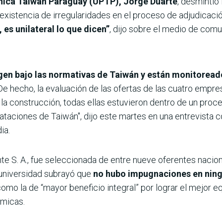
cnica Taiwán Paraguay (UPTP), Jorge Duarte
, desmintió
 existencia de irregularidades en el proceso de adjudicació
es unilateral lo que dicen”
, dijo sobre el medio de comu
igen bajo las normativas de Taiwán y están monitoread
e hecho, la evaluación de las ofertas de las cuatro empre
la construcción, todas ellas estuvieron dentro de un proc
rataciones de Taiwán", dijo este martes en una entrevista c
ia.
 S. A., fue seleccionada de entre nueve oferentes naciona
 universidad subrayó que
no hubo impugnaciones en ning
omo la de “mayor beneficio integral” por lograr el mejor eq
ómicas.