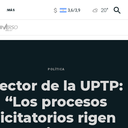
3,6
/
3,9
20
°
6850
/
7200
:MÁS
5920
/
5970
POLÍTICA
ector de la UPTP:
“Los procesos
licitatorios rigen