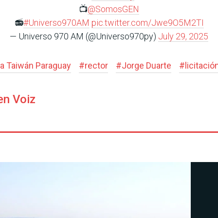
📺
@SomosGEN
📻
#Universo970AM
pic.twitter.com/Jwe9O5M2TI
— Universo 970 AM (@Universo970py)
July 29, 2025
ca Taiwán Paraguay
#
rector
#
Jorge Duarte
#
licitació
en Voiz