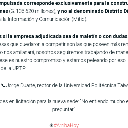
n impulsada corresponde exclusivamente para la constr
ones
(G. 136.620 millones),
y no al denominado Distrito Di
e la Información y Comunicación (Mitic).
s si la empresa adjudicada sea de maletín o con dudas
resas que quedaron a competir son las que poseen más re
o nos amilanará, nosotros seguiremos trabajando de maner
 ese es nuestro compromiso y estamos peleando por eso. L
 de la UPTP.
 📞Jorge Duarte, rector de la Universidad Politécnica Ta
es en licitación para la nueva sede: "No entiendo mucho e
preguntar".
☀
#ArribaHoy