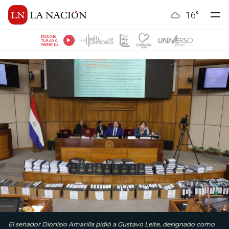
16
°
ESCUCHÁ
TU RADIO
PREFERIDA
El senador Dionisio Amarilla pidió a Gustavo Leite, designado como