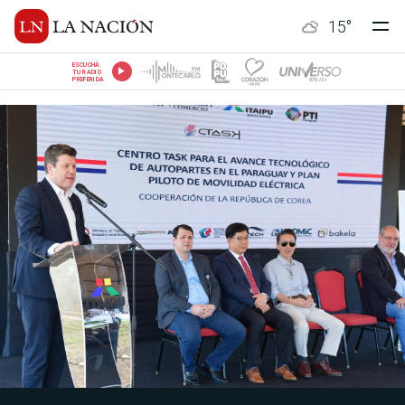
15
°
ESCUCHÁ
TU RADIO
PREFERIDA