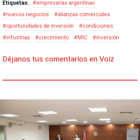
Etiquetas:
#
empresarias argentinas
#
nuevos negocios
#
alianzas comerciales
#
oportunidades de inversión
#
condiciones
#
infustrias
#
crecimiento
#
MIC
#
inversión
Déjanos tus comentarios en Voiz