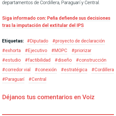
departamentos de Cordillera, Paraguarí y Central.
Siga informado con: Peña defiende sus decisiones
tras la imputación del extitular del IPS
Etiquetas:
#
Diputado
#
proyecto de declaración
#
exhorta
#
Ejecutivo
#
MOPC
#
priorizar
#
estudio
#
factibilidad
#
diseño
#
construcción
#
corredor vial
#
conexión
#
estratégica
#
Cordillera
#
Paraguarí
#
Central
Déjanos tus comentarios en Voiz