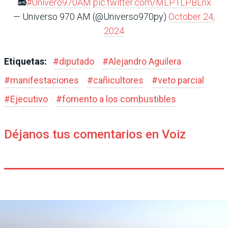
📻
#Univero970AM
pic.twitter.com/MLP1LPBLnx
— Universo 970 AM (@Universo970py)
October 24,
2024
Etiquetas:
#
diputado
#
Alejandro Aguilera
#
manifestaciones
#
cañicultores
#
veto parcial
#
Ejecutivo
#
fomento a los combustibles
Déjanos tus comentarios en Voiz