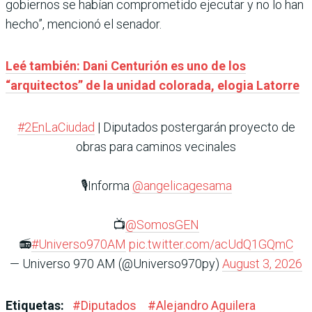
gobiernos se habían comprometido ejecutar y no lo han
hecho”, mencionó el senador.
Leé también: Dani Centurión es uno de los
“arquitectos” de la unidad colorada, elogia Latorre
#2EnLaCiudad
| Diputados postergarán proyecto de
obras para caminos vecinales
🎙️Informa
@angelicagesama
📺
@SomosGEN
📻
#Universo970AM
pic.twitter.com/acUdQ1GQmC
— Universo 970 AM (@Universo970py)
August 3, 2026
Etiquetas:
#
Diputados
#
Alejandro Aguilera