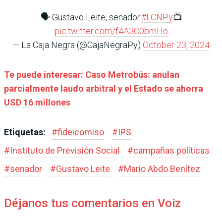
🗣️ Gustavo Leite, senador.
#LCNPy
📺
pic.twitter.com/f4A3C0bmHo
— La Caja Negra (@CajaNegraPy)
October 23, 2024
Te puede interesar: Caso Metrobús: anulan
parcialmente laudo arbitral y el Estado se ahorra
USD 16 millones
Etiquetas:
#
fideicomiso
#
IPS
#
Instituto de Previsión Social
#
campañas políticas
#
senador
#
Gustavo Leite
#
Mario Abdo Benítez
Déjanos tus comentarios en Voiz