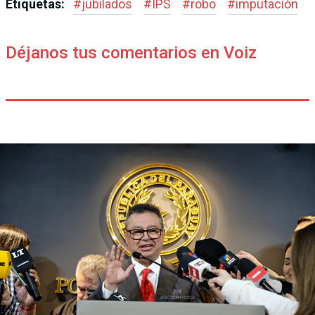
Etiquetas:
#
jubilados
#
IPS
#
robo
#
imputación
Déjanos tus comentarios en Voiz