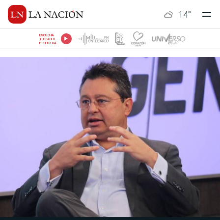
14
°
ESCUCHÁ
TU RADIO
PREFERIDA