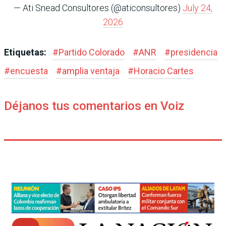
— Ati Snead Consultores (@aticonsultores)
July 24,
2026
Etiquetas:
#
Partido Colorado
#
ANR
#
presidencia
#
encuesta
#
amplia ventaja
#
Horacio Cartes
Déjanos tus comentarios en Voiz