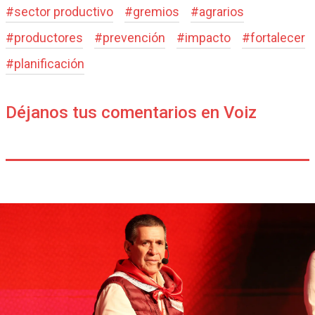
#
sector productivo
#
gremios
#
agrarios
#
productores
#
prevención
#
impacto
#
fortalecer
#
planificación
Déjanos tus comentarios en Voiz