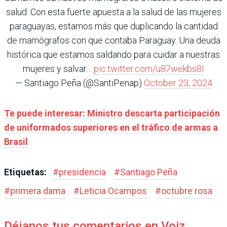
salud. Con esta fuerte apuesta a la salud de las mujeres
paraguayas, estamos más que duplicando la cantidad
de mamógrafos con que contaba Paraguay. Una deuda
histórica que estamos saldando para cuidar a nuestras
mujeres y salvar…
pic.twitter.com/u87wekbs8I
— Santiago Peña (@SantiPenap)
October 23, 2024
Te puede interesar: Ministro descarta participación
de uniformados superiores en el tráfico de armas a
Brasil
Etiquetas:
#
presidencia
#
Santiago Peña
#
primera dama
#
Leticia Ocampos
#
octubre rosa
Déjanos tus comentarios en Voiz