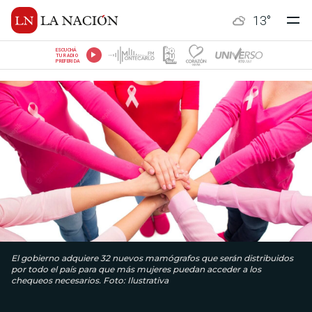
13
°
ESCUCHÁ
TU RADIO
PREFERIDA
El gobierno adquiere 32 nuevos mamógrafos que serán distribuidos
por todo el país para que más mujeres puedan acceder a los
chequeos necesarios. Foto: Ilustrativa