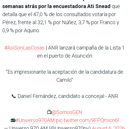
semanas atrás por la encuestadora Ati Snead
que
detalla que el 47,0 % de los consultados votaría por
Pérez, frente al 32,1 % por Núñez, 3,7 % por Franco y
0,9 % por Aquino.
#AsiSonLasCosas
| ANR lanzará campaña de la Lista 1
en el puerto de Asunción
"Es impresionante la aceptación de la candidatura de
Camilo"
📞 Daniel Fernández, candidato a concejal - ANR
📺
@SomosGEN
📻
#Universo970AM
pic.twitter.com/9FPQmicn6l
— Universo 970 AM (@Universo970py)
August 6, 2026