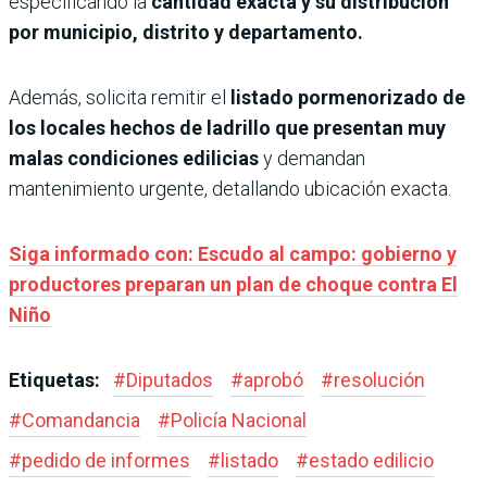
especificando la
cantidad exacta y su distribución
por municipio, distrito y departamento.
Además, solicita remitir el
listado pormenorizado de
los locales hechos de ladrillo que presentan muy
malas condiciones edilicias
y demandan
mantenimiento urgente, detallando ubicación exacta.
Siga informado con: Escudo al campo: gobierno y
productores preparan un plan de choque contra El
Niño
Etiquetas:
#
Diputados
#
aprobó
#
resolución
#
Comandancia
#
Policía Nacional
#
pedido de informes
#
listado
#
estado edilicio