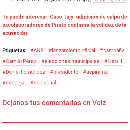
Te puede interesar: Caso Tajy: admisión de culpa de
excolaboradores de Prieto confirma la solidez de la
acusación
Etiquetas:
#
ANR
#
lanzamiento oficial
#
campaña
#
Camilo Pérez
#
elecciones municipales
#
Lista 1
#
Daniel Fernández
#
presidente
#
aspirante
#
concejal
#
seccional
Déjanos tus comentarios en Voiz