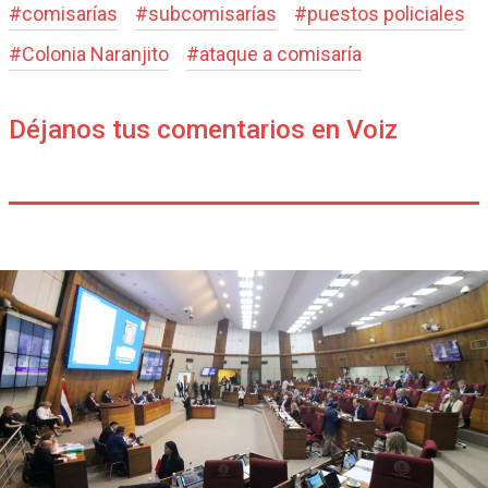
#
comisarías
#
subcomisarías
#
puestos policiales
#
Colonia Naranjito
#
ataque a comisaría
Déjanos tus comentarios en Voiz