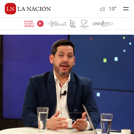
19
°
ESCUCHÁ
TU RADIO
PREFERIDA