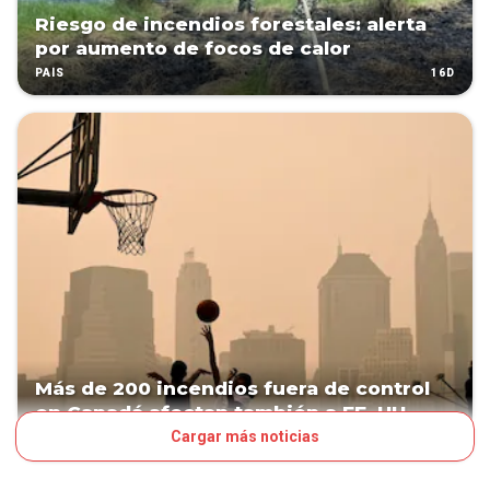
Riesgo de incendios forestales: alerta
por aumento de focos de calor
16D
PAÍS
Más de 200 incendios fuera de control
en Canadá afectan también a EE. UU.
Cargar más noticias
19D
MUNDO