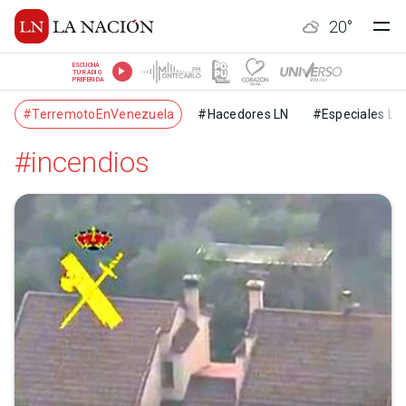
20
°
ESCUCHÁ
TU RADIO
PREFERIDA
#TerremotoEnVenezuela
#Hacedores LN
#Especiales LN
#incendios