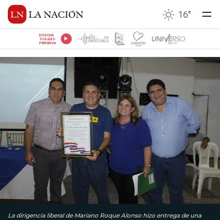
16
°
ESCUCHÁ
TU RADIO
PREFERIDA
La dirigencia liberal de Mariano Roque Alonso hizo entrega de una