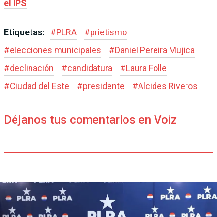
el IPS
Etiquetas:
#
PLRA
#
prietismo
#
elecciones municipales
#
Daniel Pereira Mujica
#
declinación
#
candidatura
#
Laura Folle
#
Ciudad del Este
#
presidente
#
Alcides Riveros
Déjanos tus comentarios en Voiz