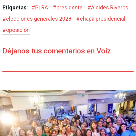
Etiquetas:
#
PLRA
#
presidente
#
Alcides Riveros
#
elecciones generales 2028
#
chapa presidencial
#
oposición
Déjanos tus comentarios en Voiz