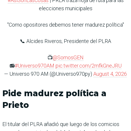
#AsiSonLasCosas
| PRLA traza hoja de ruta para las
elecciones municipales
"Como opositores debemos tener madurez política"
📞 Alcides Riveros, Presidente del PLRA
📺
@SomosGEN
📻
#Universo970AM
pic.twitter.com/2mfkGneJRU
— Universo 970 AM (@Universo970py)
August 4, 2026
Pide madurez política a
Prieto
El titular del PLRA añadió que luego de los comicios