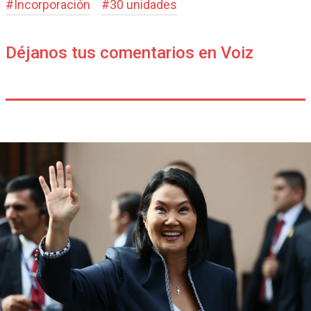
#
Incorporación
#
30 unidades
Déjanos tus comentarios en Voiz