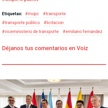
Etiquetas:
#
mopc
#
transporte
#
transporte publico
#
licitacion
#
viceministerio de transporte
#
emiliano fernandez
Déjanos tus comentarios en Voiz