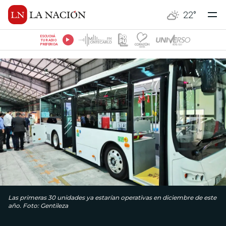
22
°
ESCUCHÁ
TU RADIO
PREFERIDA
Las primeras 30 unidades ya estarían operativas en diciembre de este
año. Foto: Gentileza