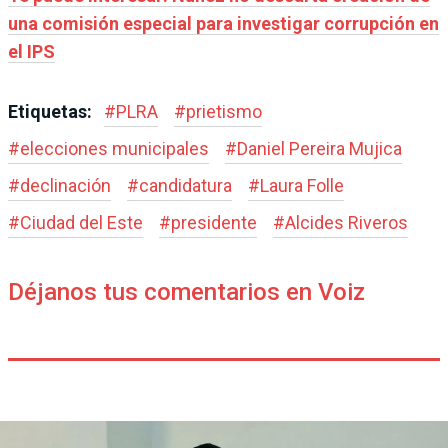
una comisión especial para investigar corrupción en
el IPS
Etiquetas:
#
PLRA
#
prietismo
#
elecciones municipales
#
Daniel Pereira Mujica
#
declinación
#
candidatura
#
Laura Folle
#
Ciudad del Este
#
presidente
#
Alcides Riveros
Déjanos tus comentarios en Voiz