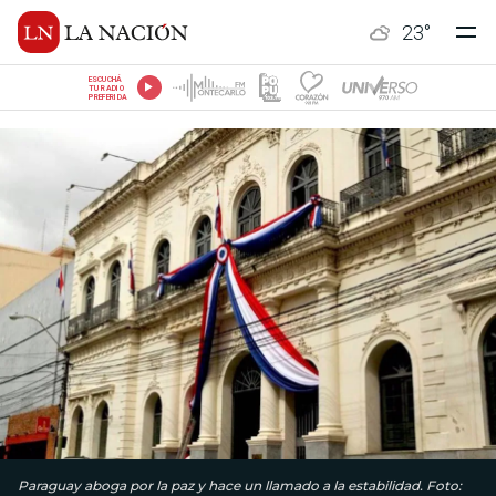
23
°
ESCUCHÁ
TU RADIO
PREFERIDA
Paraguay aboga por la paz y hace un llamado a la estabilidad. Foto: