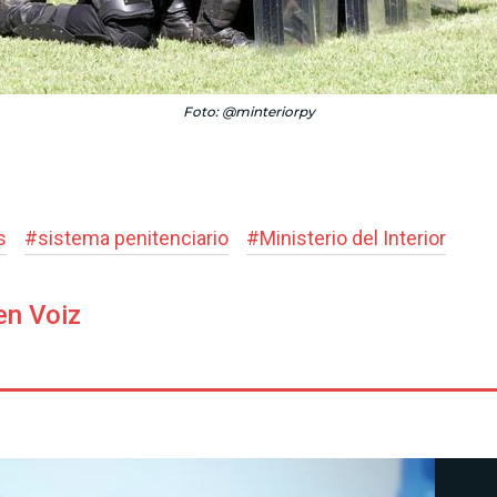
Foto: @minteriorpy
s
#
sistema penitenciario
#
Ministerio del Interior
en Voiz