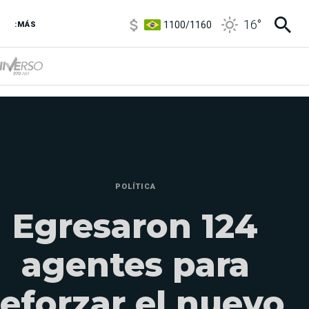
1100
/
1160
16
°
3,8
/
4
:MÁS
6850
/
7200
5900
/
5960
POLÍTICA
Egresaron 124
agentes para
reforzar el nuevo