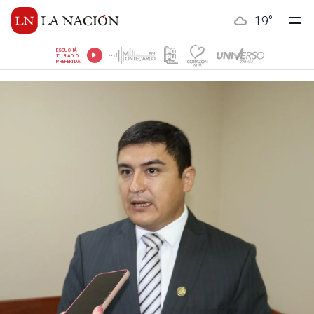
19
°
ESCUCHÁ
TU RADIO
PREFERIDA