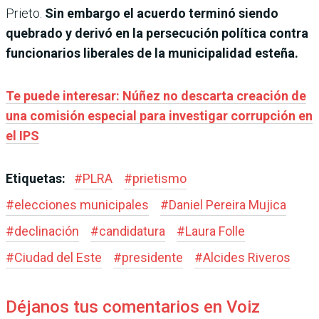
Prieto.
Sin embargo el acuerdo terminó siendo
quebrado y derivó en la persecución política contra
funcionarios liberales de la municipalidad esteña.
Te puede interesar: Núñez no descarta creación de
una comisión especial para investigar corrupción en
el IPS
Etiquetas:
#
PLRA
#
prietismo
#
elecciones municipales
#
Daniel Pereira Mujica
#
declinación
#
candidatura
#
Laura Folle
#
Ciudad del Este
#
presidente
#
Alcides Riveros
Déjanos tus comentarios en Voiz