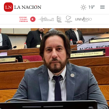
19
°
ESCUCHÁ
TU RADIO
PREFERIDA