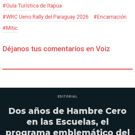
#
Guía Turística de Itapúa
#
WRC Ueno Rally del Paraguay 2026
#
Encarnación
#
Mitic
Déjanos tus comentarios en Voiz
EDITORIAL
Dos años de Hambre Cero
en las Escuelas, el
programa emblemático del