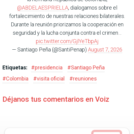
@ABDELAESPRIELLA
, dialogamos sobre el
fortalecimiento de nuestras relaciones bilaterales.
Durante la reunión priorizamos la cooperación en
seguridad y la lucha conjunta contra el crimen…
pic.twitter.com/GjlYeTbpAj
— Santiago Peña (@SantiPenap)
August 7, 2026
Etiquetas:
#
presidencia
#
Santiago Peña
#
Colombia
#
visita oficial
#
reuniones
Déjanos tus comentarios en Voiz