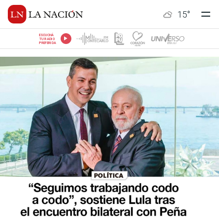
15
°
ESCUCHÁ
TU RADIO
PREFERIDA