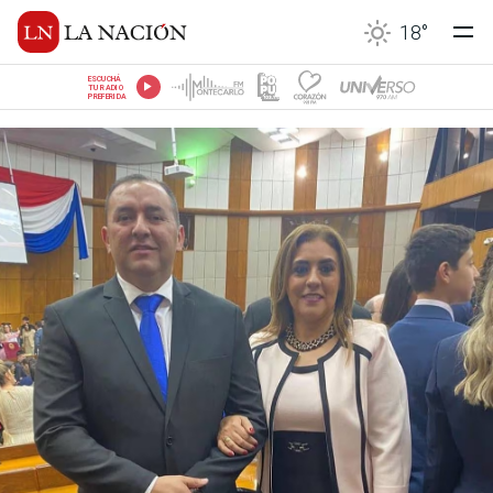
18
°
ESCUCHÁ
TU RADIO
PREFERIDA