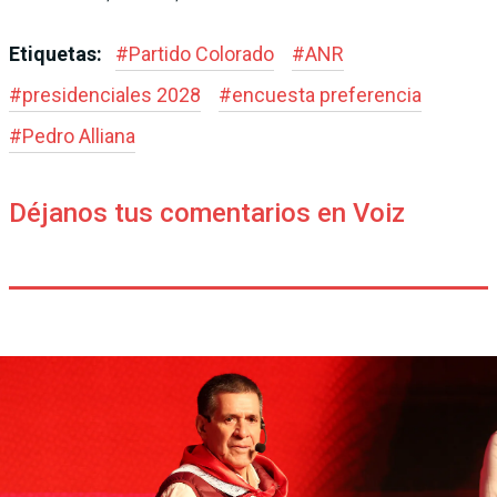
Etiquetas:
#
Partido Colorado
#
ANR
#
presidenciales 2028
#
encuesta preferencia
#
Pedro Alliana
Déjanos tus comentarios en Voiz