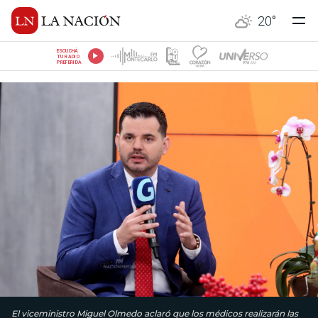
20
°
ESCUCHÁ
TU RADIO
PREFERIDA
El viceministro Miguel Olmedo aclaró que los médicos realizarán las