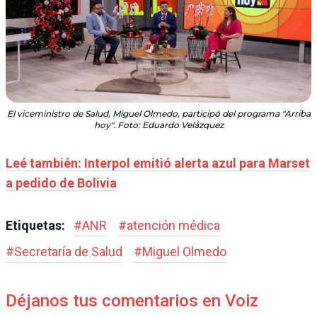
El viceministro de Salud, Miguel Olmedo, participó del programa "Arriba
hoy". Foto: Eduardo Velázquez
Leé también: Interpol emitió alerta azul para Marset
a pedido de Bolivia
Etiquetas:
#
ANR
#
atención médica
#
Secretaría de Salud
#
Miguel Olmedo
Déjanos tus comentarios en Voiz