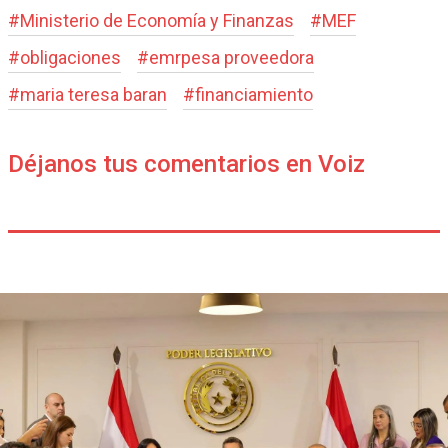
#
Ministerio de Economía y Finanzas
#
MEF
#
obligaciones
#
emrpesa proveedora
#
maria teresa baran
#
financiamiento
Déjanos tus comentarios en Voiz