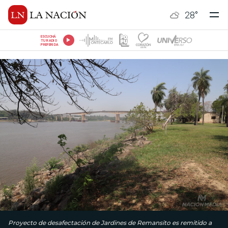
28
°
ESCUCHÁ
TU RADIO
PREFERIDA
Proyecto de desafectación de Jardines de Remansito es remitido a