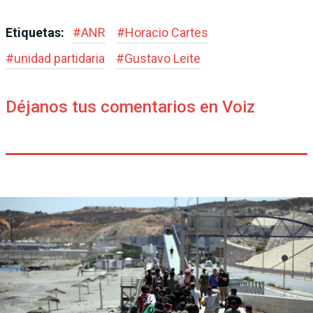
Etiquetas:
#
ANR
#
Horacio Cartes
#
unidad partidaria
#
Gustavo Leite
Déjanos tus comentarios en Voiz