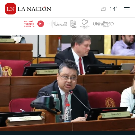
14
°
ESCUCHÁ
TU RADIO
PREFERIDA