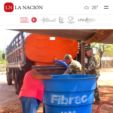
26
°
ESCUCHÁ
TU RADIO
PREFERIDA