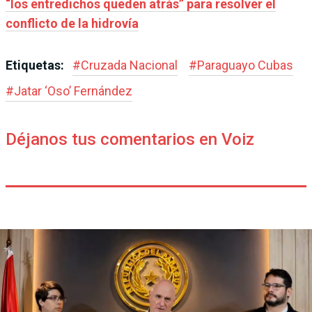
“los entredichos queden atrás” para resolver el
conflicto de la hidrovía
Etiquetas:
#
Cruzada Nacional
#
Paraguayo Cubas
#
Jatar ‘Oso’ Fernández
Déjanos tus comentarios en Voiz