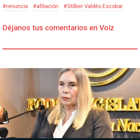
#
renuncia
#
afiliación
#
Stilber Valdés Escobar
Déjanos tus comentarios en Voiz