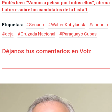
Podés leer: “Vamos a pelear por todos ellos”, afirma
Latorre sobre los candidatos de la Lista 1
Etiquetas:
#
Senado
#
Walter Kobylansk
#
anuncio
#
deja
#
Cruzada Nacional
#
Paraguayo Cubas
Déjanos tus comentarios en Voiz