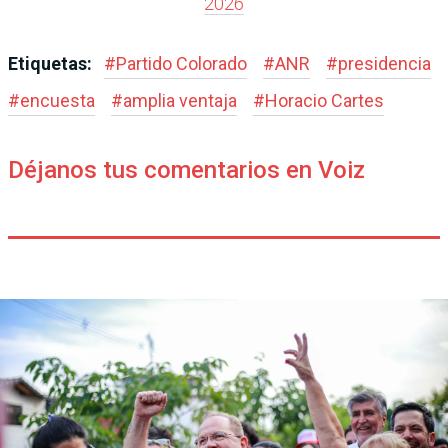
2026
Etiquetas:
#
Partido Colorado
#
ANR
#
presidencia
#
encuesta
#
amplia ventaja
#
Horacio Cartes
Déjanos tus comentarios en Voiz