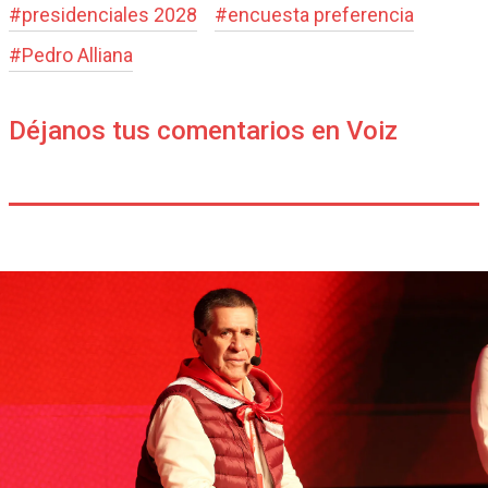
#
presidenciales 2028
#
encuesta preferencia
#
Pedro Alliana
Déjanos tus comentarios en Voiz