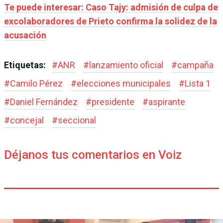
Te puede interesar: Caso Tajy: admisión de culpa de
excolaboradores de Prieto confirma la solidez de la
acusación
Etiquetas:
#
ANR
#
lanzamiento oficial
#
campaña
#
Camilo Pérez
#
elecciones municipales
#
Lista 1
#
Daniel Fernández
#
presidente
#
aspirante
#
concejal
#
seccional
Déjanos tus comentarios en Voiz