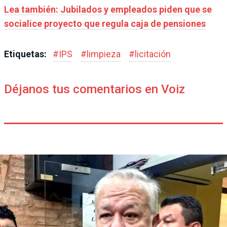
Lea también: Jubilados y empleados piden que se
socialice proyecto que regula caja de pensiones
Etiquetas:
#
IPS
#
limpieza
#
licitación
Déjanos tus comentarios en Voiz