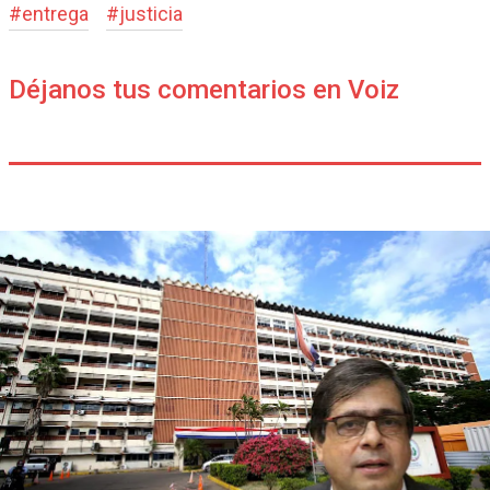
#
entrega
#
justicia
Déjanos tus comentarios en Voiz