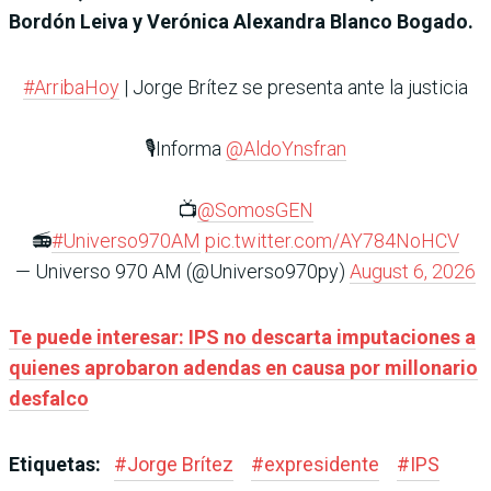
Bordón Leiva y Verónica Alexandra Blanco Bogado.
#ArribaHoy
| Jorge Brítez se presenta ante la justicia
🎙️Informa
@AldoYnsfran
📺
@SomosGEN
📻
#Universo970AM
pic.twitter.com/AY784NoHCV
— Universo 970 AM (@Universo970py)
August 6, 2026
Te puede interesar: IPS no descarta imputaciones a
quienes aprobaron adendas en causa por millonario
desfalco
Etiquetas:
#
Jorge Brítez
#
expresidente
#
IPS