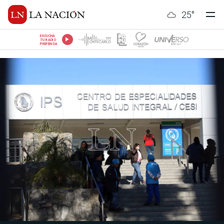
25
°
ESCUCHÁ
TU RADIO
PREFERIDA