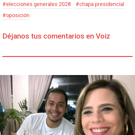
#
elecciones generales 2028
#
chapa presidencial
#
oposición
Déjanos tus comentarios en Voiz