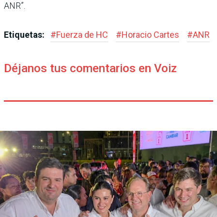
ANR”.
Etiquetas:
#
Fuerza de HC
#
Horacio Cartes
#
ANR
Déjanos tus comentarios en Voiz