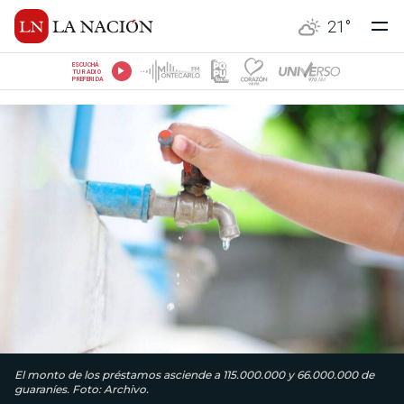
21
°
ESCUCHÁ
TU RADIO
PREFERIDA
El monto de los préstamos asciende a 115.000.000 y 66.000.000 de
guaraníes. Foto: Archivo.