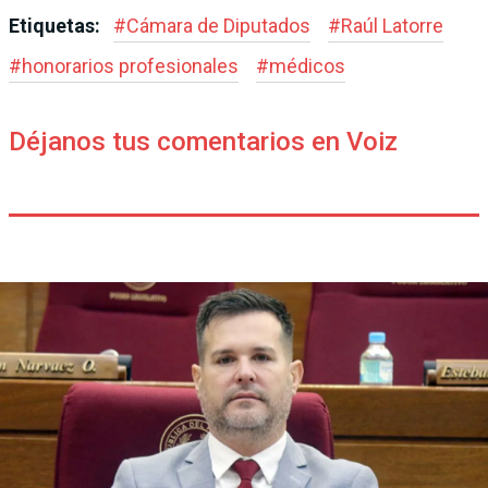
Etiquetas:
#
Cámara de Diputados
#
Raúl Latorre
#
honorarios profesionales
#
médicos
Déjanos tus comentarios en Voiz