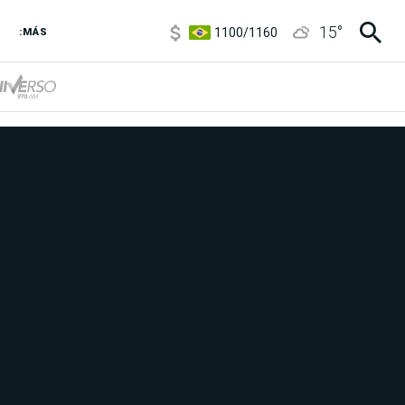
1100
/
1160
15
°
3,8
/
4
:MÁS
6850
/
7200
5900
/
5960