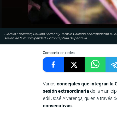
Fiorella Forestieri, Paulina Serrano y Jazmín Galeano acompañaron a Sol
sesión de la municipalidad. Foto: Captura de pantalla.
Compartir en redes
Varios
concejales que integran la 
sesión extraordinaria
de la municip
edil José Alvarenga, quien a través 
consecutivas.