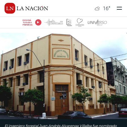
16
°
ESCUCHÁ
TU RADIO
PREFERIDA
El ingeniero forestal Juan Andrés Alvarenga Villalba fue nombrado