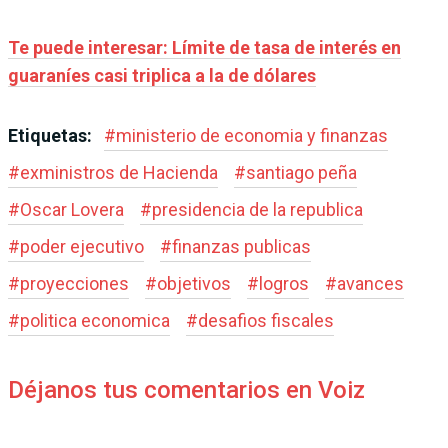
Te puede interesar: Límite de tasa de interés en
guaraníes casi triplica a la de dólares
Etiquetas:
#
ministerio de economia y finanzas
#
exministros de Hacienda
#
santiago peña
#
Oscar Lovera
#
presidencia de la republica
#
poder ejecutivo
#
finanzas publicas
#
proyecciones
#
objetivos
#
logros
#
avances
#
politica economica
#
desafios fiscales
Déjanos tus comentarios en Voiz