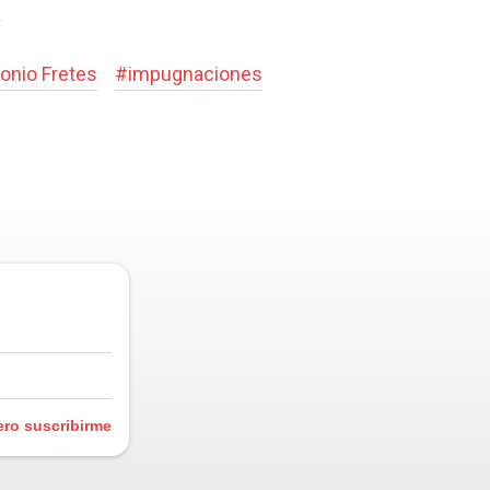
d
onio Fretes
#
impugnaciones
ero suscribirme