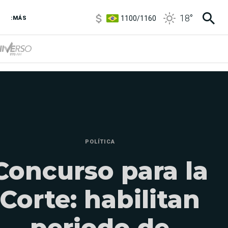
5900
/
5960
18
°
1100
/
1160
:MÁS
3,8
/
4
6850
/
7200
5900
/
5960
POLÍTICA
Concurso para la
Corte: habilitan
periodo de