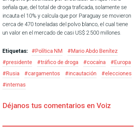
señala que, del total de droga traficada, solamente se
incauta el 10% y calcula que por Paraguay se movieron
cerca de 470 toneladas del polvo blanco, el cual tiene
un valor en el mercado de casi US$ 2.500 millones.
Etiquetas:
#
Política NM
#
Mario Abdo Benítez
#
presidente
#
tráfico de droga
#
cocaína
#
Europa
#
Rusia
#
cargamentos
#
incautación
#
elecciones
#
internas
Déjanos tus comentarios en Voiz