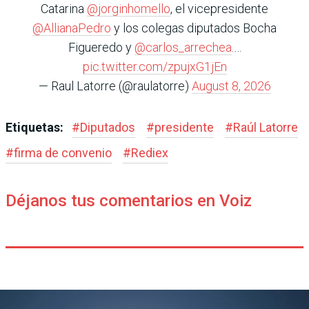
Catarina
@jorginhomello
, el vicepresidente
@AllianaPedro
y los colegas diputados Bocha
Figueredo y
@carlos_arrechea
.…
pic.twitter.com/zpujxG1jEn
— Raul Latorre (@raulatorre)
August 8, 2026
Etiquetas:
#
Diputados
#
presidente
#
Raúl Latorre
#
firma de convenio
#
Rediex
Déjanos tus comentarios en Voiz