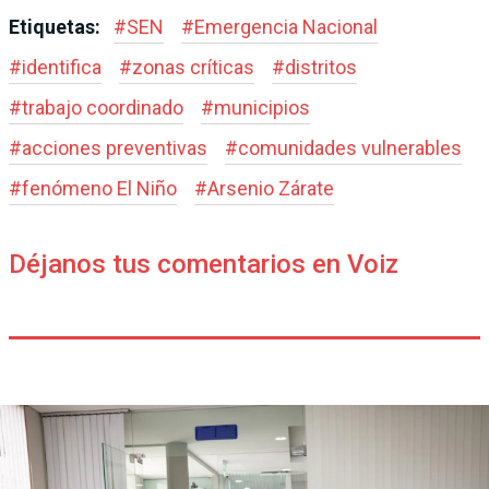
Etiquetas:
#
SEN
#
Emergencia Nacional
#
identifica
#
zonas críticas
#
distritos
#
trabajo coordinado
#
municipios
#
acciones preventivas
#
comunidades vulnerables
#
fenómeno El Niño
#
Arsenio Zárate
Déjanos tus comentarios en Voiz