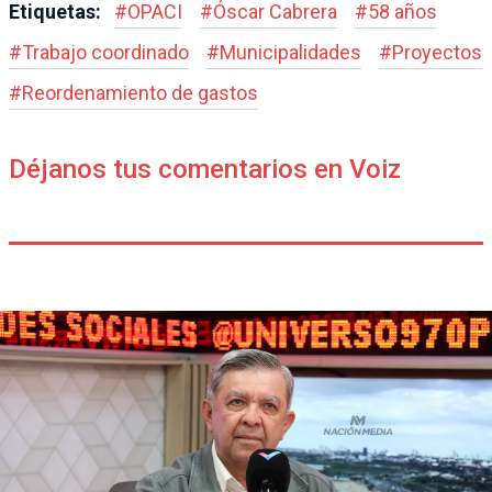
Etiquetas:
#
OPACI
#
Óscar Cabrera
#
58 años
#
Trabajo coordinado
#
Municipalidades
#
Proyectos
#
Reordenamiento de gastos
Déjanos tus comentarios en Voiz