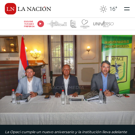
16
°
ESCUCHÁ
TU RADIO
PREFERIDA
La Opaci cumple un nuevo aniversario y la institución lleva adelante