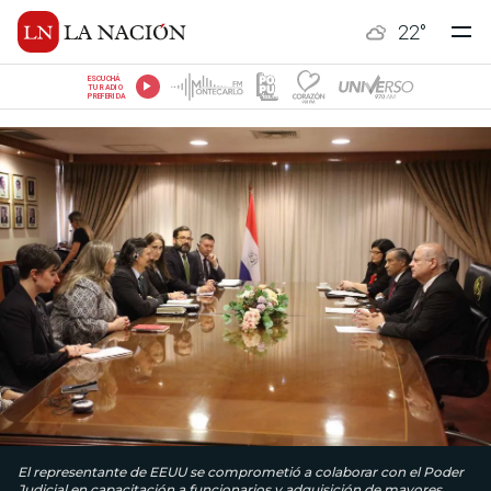
22
°
ESCUCHÁ
TU RADIO
PREFERIDA
El representante de EEUU se comprometió a colaborar con el Poder
Judicial en capacitación a funcionarios y adquisición de mayores