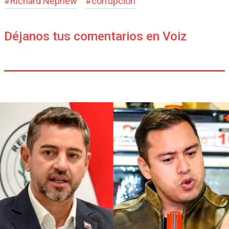
#
Richard Nephew
#
corrupción
Déjanos tus comentarios en Voiz