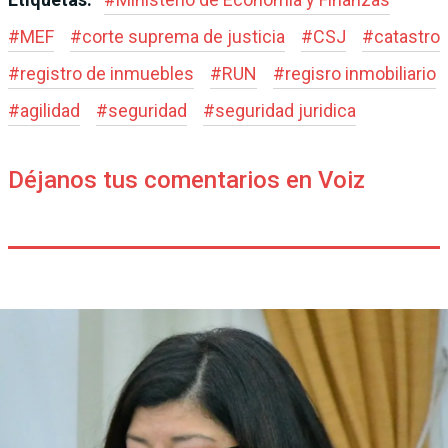
#
MEF
#
corte suprema de justicia
#
CSJ
#
catastro
#
registro de inmuebles
#
RUN
#
regisro inmobiliario
#
agilidad
#
seguridad
#
seguridad juridica
Déjanos tus comentarios en Voiz