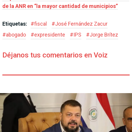
de la ANR en “la mayor cantidad de municipios”
Etiquetas:
#
fiscal
#
José Fernández Zacur
#
abogado
#
expresidente
#
IPS
#
Jorge Brítez
Déjanos tus comentarios en Voiz