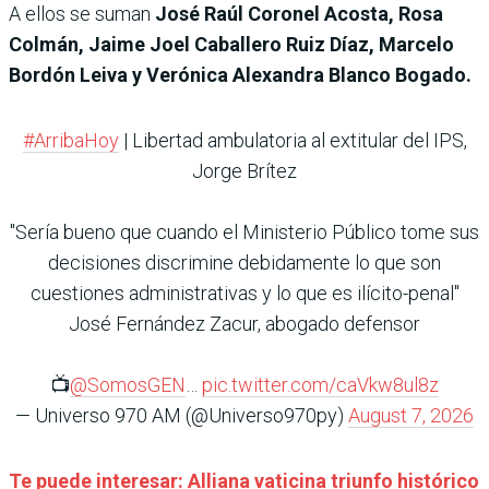
A ellos se suman
José Raúl Coronel Acosta, Rosa
Colmán, Jaime Joel Caballero Ruiz Díaz, Marcelo
Bordón Leiva y Verónica Alexandra Blanco Bogado.
#ArribaHoy
| Libertad ambulatoria al extitular del IPS,
Jorge Brítez
"Sería bueno que cuando el Ministerio Público tome sus
decisiones discrimine debidamente lo que son
cuestiones administrativas y lo que es ilícito-penal"
José Fernández Zacur, abogado defensor
📺
@SomosGEN
…
pic.twitter.com/caVkw8ul8z
— Universo 970 AM (@Universo970py)
August 7, 2026
Te puede interesar: Alliana vaticina triunfo histórico