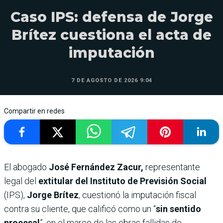
Caso IPS: defensa de Jorge
Brítez cuestiona el acta de
imputación
7 DE AGOSTO DE 2026 9:04
Compartir en redes
El abogado
José Fernández Zacur,
representante
legal del
extitular del Instituto de Previsión Social
(IPS),
Jorge Brítez
, cuestionó la imputación fiscal
contra su cliente, que calificó como un “
sin sentido
procesal
”, en el marco de las obras fallidas de