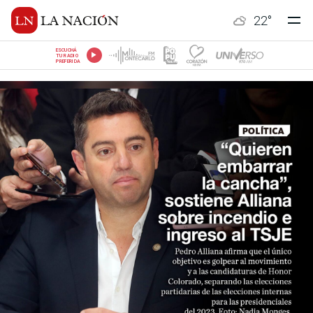
22
°
ESCUCHÁ
TU RADIO
PREFERIDA