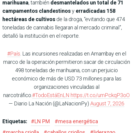
marihuana
, también
desmantelados un total de 71
campamentos clandestinos
y
erradicadas 158
hectáreas de cultivos
de la droga, “evitando que 474
toneladas de cannabis llegaran al mercado criminal”,
detalló la institución en el reporte.
#País
. Las incursiones realizadas en Amambay en el
marco de la operación permitieron sacar de circulación
498 toneladas de marihuana, con un perjuicio
económico de más de USD 73 millones para las
organizaciones vinculadas al
narcotráfico.
#TodoEstáEnLN
https://t.co/umPckqP3oO
— Diario La Nación (@LaNacionPy)
August 7, 2026
Etiquetas:
#
LN PM
#
mesa energética
#
marcha criolla
#
caballos criollos
#
liderazgo