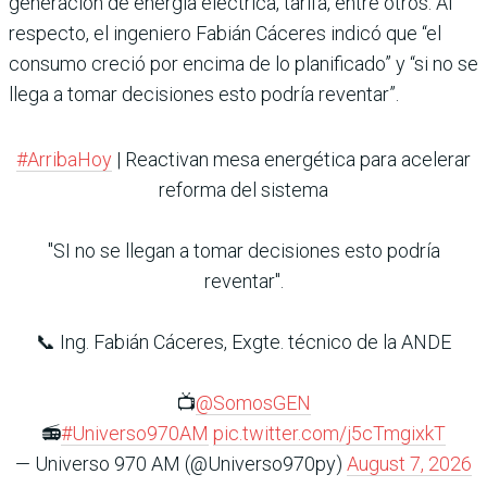
generación de energía eléctrica, tarifa, entre otros. Al
respecto, el ingeniero Fabián Cáceres indicó que “el
consumo creció por encima de lo planificado” y “si no se
llega a tomar decisiones esto podría reventar”.
#ArribaHoy
| Reactivan mesa energética para acelerar
reforma del sistema
"SI no se llegan a tomar decisiones esto podría
reventar".
📞 Ing. Fabián Cáceres, Exgte. técnico de la ANDE
📺
@SomosGEN
📻
#Universo970AM
pic.twitter.com/j5cTmgixkT
— Universo 970 AM (@Universo970py)
August 7, 2026