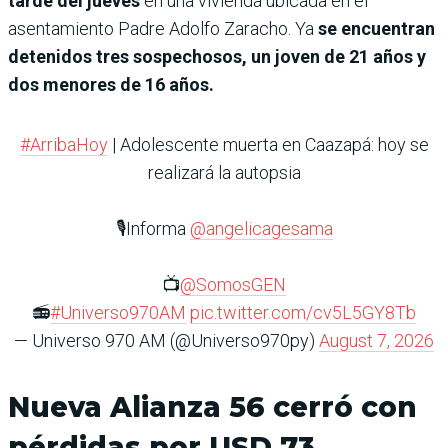
tarde del jueves
en una vivienda ubicada en el
asentamiento Padre Adolfo Zaracho. Ya
se encuentran
detenidos tres sospechosos, un joven de 21 años y
dos menores de 16 años.
#ArribaHoy
| Adolescente muerta en Caazapá: hoy se
realizará la autopsia
🎙️Informa
@angelicagesama
📺
@SomosGEN
📻
#Universo970AM
pic.twitter.com/cv5L5GY8Tb
— Universo 970 AM (@Universo970py)
August 7, 2026
Nueva Alianza 56 cerró con
pérdidas por USD 73