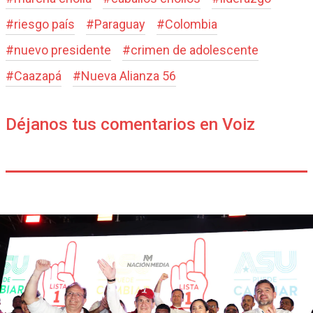
#
riesgo país
#
Paraguay
#
Colombia
#
nuevo presidente
#
crimen de adolescente
#
Caazapá
#
Nueva Alianza 56
Déjanos tus comentarios en Voiz