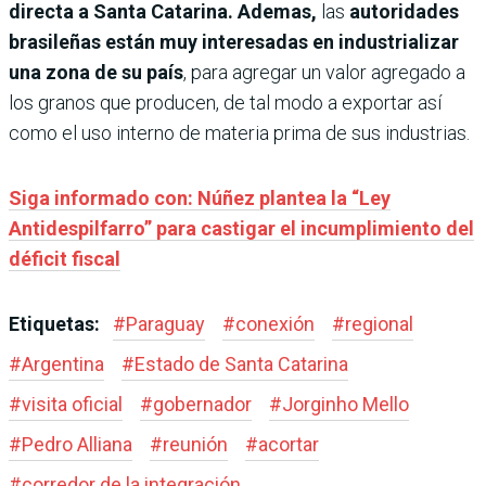
directa a Santa Catarina. Ademas,
las
autoridades
brasileñas están muy interesadas en industrializar
una zona de su país
, para agregar un valor agregado a
los granos que producen, de tal modo a exportar así
como el uso interno de materia prima de sus industrias.
Siga informado con: Núñez plantea la “Ley
Antidespilfarro” para castigar el incumplimiento del
déficit fiscal
Etiquetas:
#
Paraguay
#
conexión
#
regional
#
Argentina
#
Estado de Santa Catarina
#
visita oficial
#
gobernador
#
Jorginho Mello
#
Pedro Alliana
#
reunión
#
acortar
#
corredor de la integración