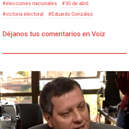
#
elecciones nacionales
#
30 de abril
#
victoria electoral
#
Eduardo González
Déjanos tus comentarios en Voiz