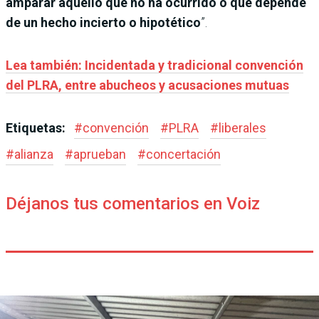
amparar aquello que no ha ocurrido o que depende
de un hecho incierto o hipotético
”.
Lea también: Incidentada y tradicional convención
del PLRA, entre abucheos y acusaciones mutuas
Etiquetas:
#
convención
#
PLRA
#
liberales
#
alianza
#
aprueban
#
concertación
Déjanos tus comentarios en Voiz