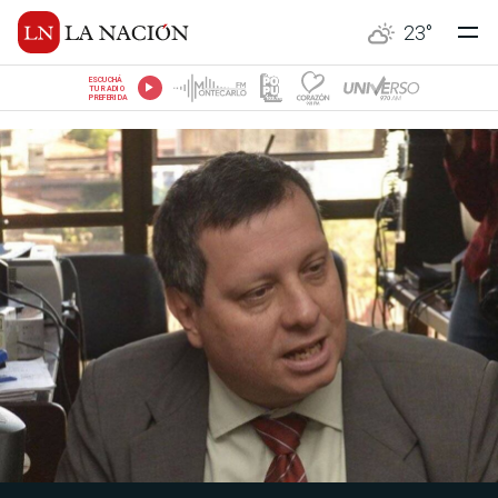
23
°
ESCUCHÁ
TU RADIO
PREFERIDA