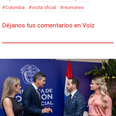
#
Colombia
#
visita oficial
#
reuniones
Déjanos tus comentarios en Voiz