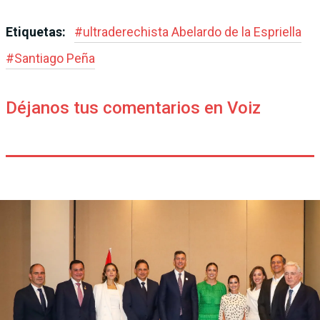
Etiquetas:
#
ultraderechista Abe­lardo de la Espriella
#
Santiago Peña
Déjanos tus comentarios en Voiz