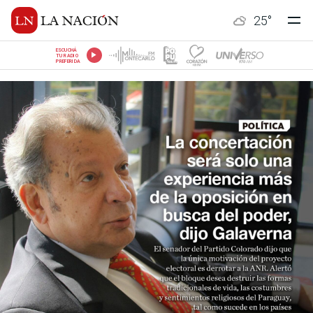
25
°
ESCUCHÁ
TU RADIO
PREFERIDA