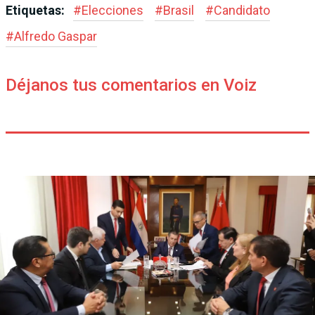
Etiquetas:
#
Elecciones
#
Brasil
#
Candidato
#
Alfredo Gaspar
Déjanos tus comentarios en Voiz