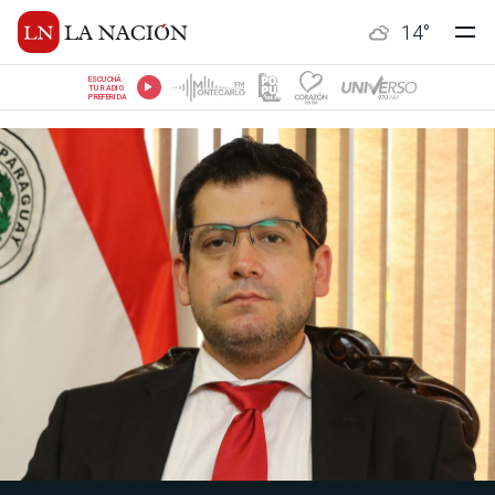
14
°
ESCUCHÁ
TU RADIO
PREFERIDA