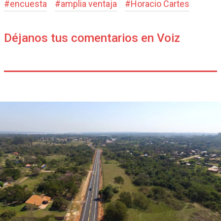
#
encuesta
#
amplia ventaja
#
Horacio Cartes
Déjanos tus comentarios en Voiz