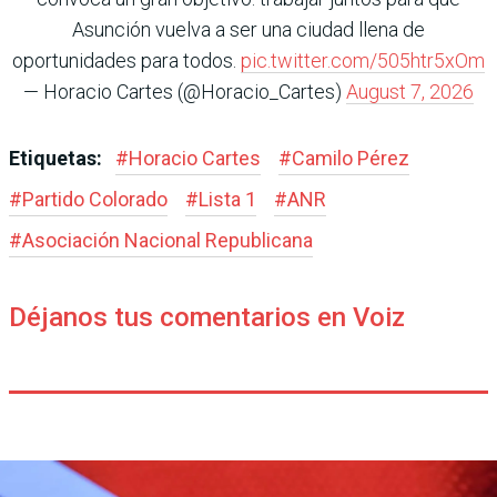
Asunción vuelva a ser una ciudad llena de
oportunidades para todos.
pic.twitter.com/505htr5xOm
— Horacio Cartes (@Horacio_Cartes)
August 7, 2026
Etiquetas:
#
Horacio Cartes
#
Camilo Pérez
#
Partido Colorado
#
Lista 1
#
ANR
#
Asociación Nacional Republicana
Déjanos tus comentarios en Voiz