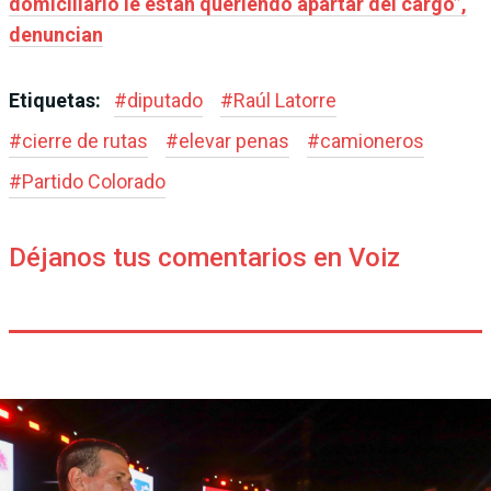
domiciliario le están queriendo apartar del cargo”,
denuncian
Etiquetas:
#
diputado
#
Raúl Latorre
#
cierre de rutas
#
elevar penas
#
camioneros
#
Partido Colorado
Déjanos tus comentarios en Voiz