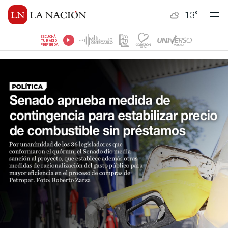
13
°
ESCUCHÁ
TU RADIO
PREFERIDA