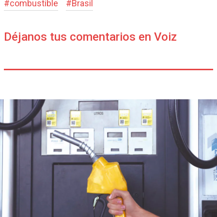
#
combustible
#
Brasil
Déjanos tus comentarios en Voiz