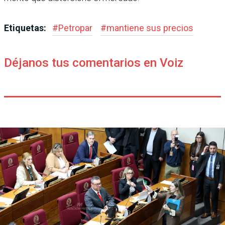
Etiquetas:
#
Petropar
#
mantiene sus precios
Déjanos tus comentarios en Voiz