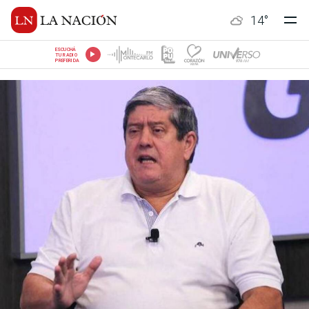
14
°
ESCUCHÁ
TU RADIO
PREFERIDA